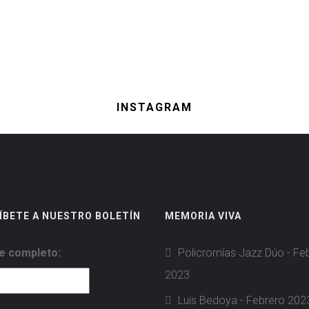
INSTAGRAM
ÍBETE A NUESTRO BOLETÍN
MEMORIA VIVA
 completo:
Policromías Jazz Dúo - Fe
2023
Luis Bedoya - Febrero 202