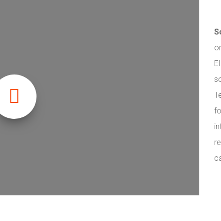
S
o
El
so
T
fo
i
r
c