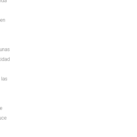
uida
 en
gunas
tidad
 las
de
duce