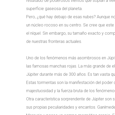
resultado de poderosos vientos que soplan a vel
superficie gaseosa del planeta.
Pero, ¿qué hay debajo de esas nubes? Aunque no 
un núcleo rocoso en su centro. Se cree que este
el níquel. Sin embargo, su tamaño exacto y comp
de nuestras fronteras actuales.
Uno de los fenómenos más asombrosos en Júpiter
las famosas manchas rojas. La más grande de ell
Júpiter durante más de 300 años. Es tan vasta que
Estas tormentas son la manifestación del poder d
majestuosidad y la fuerza bruta de los fenómen
Otra característica sorprendente de Júpiter son 
sus propias peculiaridades y encantos. Ganímedes