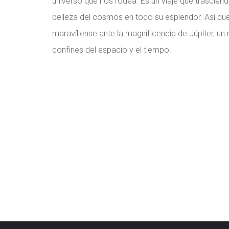
universo que nos rodea. Es un viaje que trasciend
belleza del cosmos en todo su esplendor. Así q
maravíllense ante la magnificencia de Júpiter, un
confines del espacio y el tiempo.