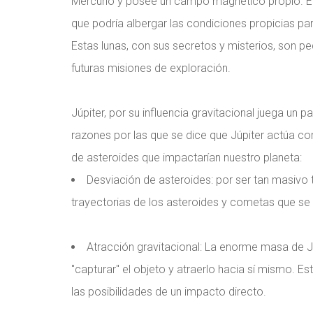
Mercurio y posee un campo magnético propio. Eur
que podría albergar las condiciones propicias p
Estas lunas, con sus secretos y misterios, son
futuras misiones de exploración.
Júpiter, por su influencia gravitacional juega un 
razones por las que se dice que Júpiter actúa co
de asteroides que impactarían nuestro planeta:
Desviación de asteroides: por ser tan masivo 
trayectorias de los asteroides y cometas que se a
Atracción gravitacional: La enorme masa de Júp
"capturar" el objeto y atraerlo hacia sí mismo. E
las posibilidades de un impacto directo.