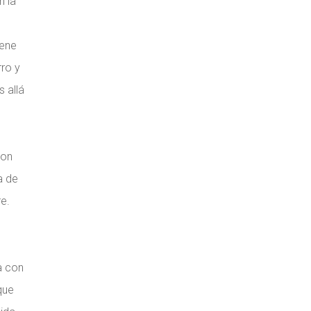
n la
iene
ro y
 allá
son
a de
e.
a con
que