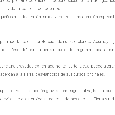
opa, por otro lado, tiene un océano subsuperficial de agua líq
ara la vida tal como la conocemos.
 pequeños mundos en sí mismos y merecen una atención especial
papel importante en la protección de nuestro planeta. Aquí hay al
mo un "escudo" para la Tierra reduciendo en gran medida la can
tiene una gravedad extremadamente fuerte la cual puede alterar
cercan a la Tierra, desviándolos de sus cursos originales.
iter crea una atracción gravitacional significativa, la cual pue
sto evita que el asteroide se acerque demasiado a la Tierra y re