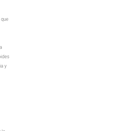
r que
a
oides
ia y