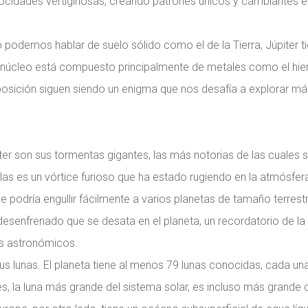
ocidades vertiginosas, creando patrones únicos y cambiantes e
podemos hablar de suelo sólido como el de la Tierra, Júpiter t
 núcleo está compuesto principalmente de metales como el hier
osición siguen siendo un enigma que nos desafía a explorar más
 son sus tormentas gigantes, las más notorias de las cuales 
as es un vórtice furioso que ha estado rugiendo en la atmósfer
 podría engullir fácilmente a varios planetas de tamaño terrestr
esenfrenado que se desata en el planeta, un recordatorio de la
os astronómicos.
sus lunas. El planeta tiene al menos 79 lunas conocidas, cada un
, la luna más grande del sistema solar, es incluso más grande 