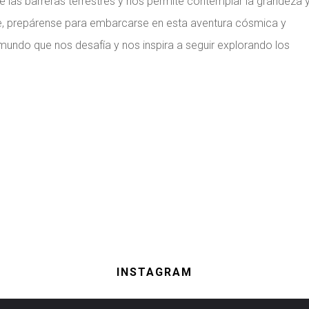
e las barreras terrestres y nos permite contemplar la grandeza y
ue, prepárense para embarcarse en esta aventura cósmica y
 mundo que nos desafía y nos inspira a seguir explorando los
INSTAGRAM