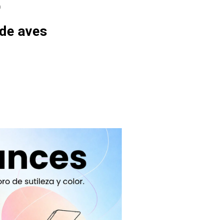
O
de aves