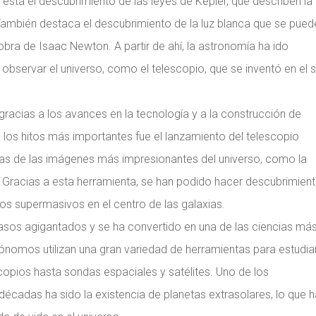
está el descubrimiento de las leyes de Kepler, que describen la
. También destaca el descubrimiento de la luz blanca que se pued
bra de Isaac Newton. A partir de ahí, la astronomía ha ido
bservar el universo, como el telescopio, que se inventó en el s
 gracias a los avances en la tecnología y a la construcción de
los hitos más importantes fue el lanzamiento del telescopio
nas de las imágenes más impresionantes del universo, como la
. Gracias a esta herramienta, se han podido hacer descubrimien
os supermasivos en el centro de las galaxias.
asos agigantados y se ha convertido en una de las ciencias má
rónomos utilizan una gran variedad de herramientas para estudiar
copios hasta sondas espaciales y satélites. Uno de los
écadas ha sido la existencia de planetas extrasolares, lo que h