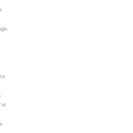
e
iglo
tos
s
 el
a