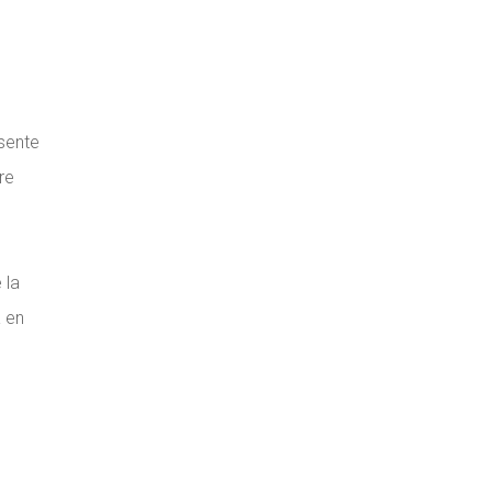
esente
re
 la
a en