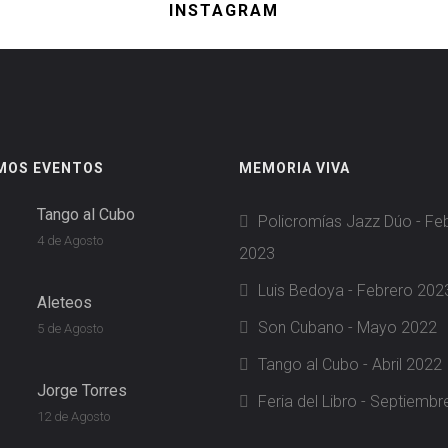
INSTAGRAM
MOS EVENTOS
MEMORIA VIVA
Tango al Cubo
Policromías Jazz Dúo - Fe
4 de Agosto
2023
Luis Bedoya - Febrero 202
Aleteos
Son Cubano - Mayo 2022
5 de Agosto
Tango al Cubo - Abril 2022
Jorge Torres
Feria del Libro - Septiemb
12 de Agosto